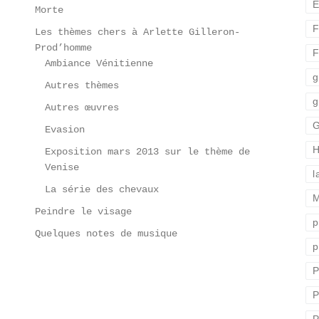
E
Morte
F
Les thèmes chers à Arlette Gilleron-
Prod’homme
F
Ambiance Vénitienne
g
Autres thèmes
g
Autres œuvres
G
Evasion
H
Exposition mars 2013 sur le thème de
Venise
l
La série des chevaux
M
Peindre le visage
p
Quelques notes de musique
p
P
P