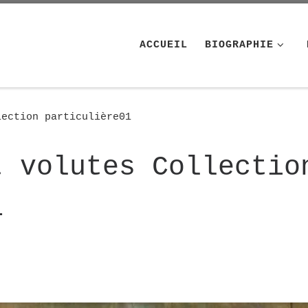
ACCUEIL
BIOGRAPHIE
lection particulière01
t volutes Collectio
1
mages