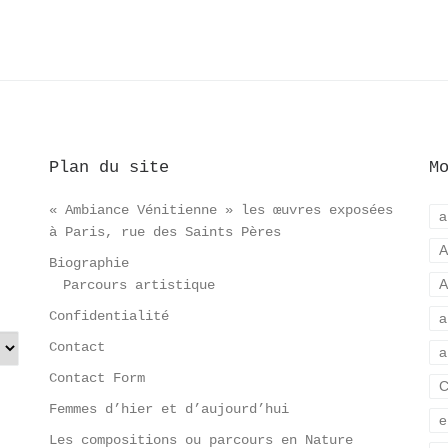
Plan du site
M
« Ambiance Vénitienne » les œuvres exposées
a
à Paris, rue des Saints Pères
A
Biographie
A
Parcours artistique
Confidentialité
a
Contact
a
Contact Form
C
Femmes d’hier et d’aujourd’hui
e
Les compositions ou parcours en Nature