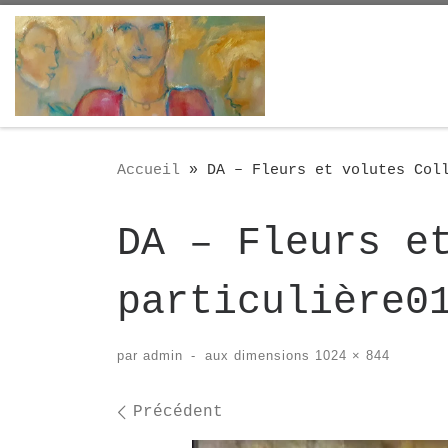
Passer au contenu
Accueil
»
DA – Fleurs et volutes Col
DA – Fleurs e
particulière0
par
admin
-
aux dimensions
1024 × 844
Navigation des i
Précédent