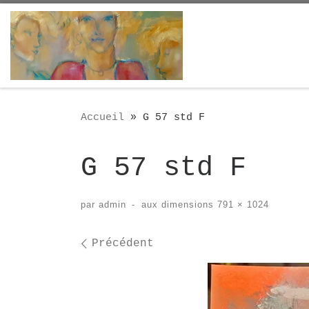
Passer au contenu
Accueil
»
G 57 std F
G 57 std F
par
admin
-
aux dimensions
791 × 1024
Navigation des i
Précédent