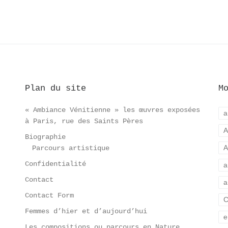
Plan du site
M
« Ambiance Vénitienne » les œuvres exposées
a
à Paris, rue des Saints Pères
A
Biographie
A
Parcours artistique
Confidentialité
a
Contact
a
Contact Form
C
Femmes d’hier et d’aujourd’hui
e
Les compositions ou parcours en Nature