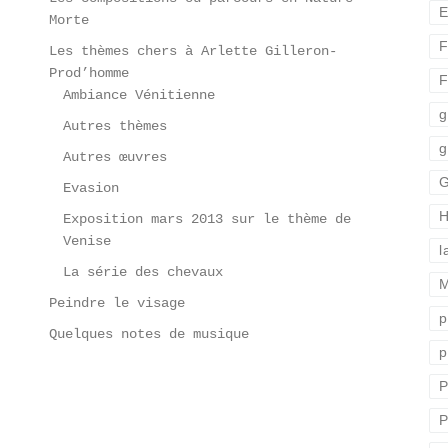
E
Morte
F
Les thèmes chers à Arlette Gilleron-
Prod’homme
F
Ambiance Vénitienne
g
Autres thèmes
g
Autres œuvres
G
Evasion
H
Exposition mars 2013 sur le thème de
Venise
l
La série des chevaux
M
Peindre le visage
p
Quelques notes de musique
p
P
P