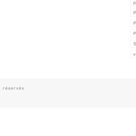
p
P
P
P
S
v
 réservés