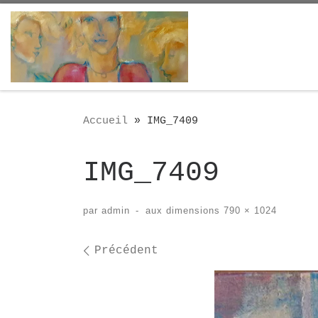
Passer au contenu
Accueil
»
IMG_7409
IMG_7409
par
admin
-
aux dimensions
790 × 1024
Navigation des i
Précédent